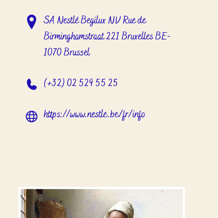
SA Nestlé Begilux NV Rue de
Birminghamstraat 221 Bruxelles BE-
1070 Brussel
(+32) 02 529 55 25
https://www.nestle.be/fr/info