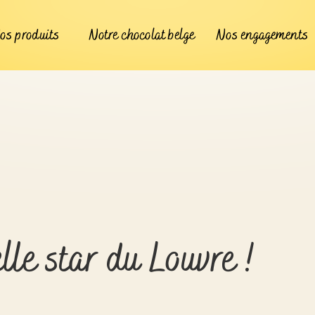
os produits
Notre chocolat belge
Nos engagements
lle star du Louvre !