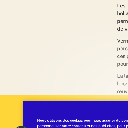
Les 
holl
perm
de V
Verm
pers
ces 
pour
La l
long
œuvr
Desse
Nous utilisons des cookies pour nous assurer du bon
personnaliser notre contenu et nos publicités, pour 