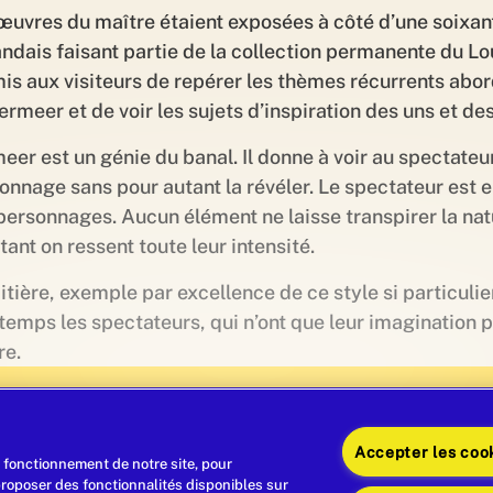
œuvres du maître étaient exposées à côté d’une soixan
andais faisant partie de la collection permanente du Lou
is aux visiteurs de repérer les thèmes récurrents abo
ermeer et de voir les sujets d’inspiration des uns et des
eer est un génie du banal. Il donne à voir au spectateur 
onnage sans pour autant la révéler. Le spectateur est 
personnages. Aucun élément ne laisse transpirer la nat
tant on ressent toute leur intensité.
aitière, exemple par excellence de ce style si particulie
temps les spectateurs, qui n’ont que leur imagination p
e.
Accepter les coo
rts
Yaourts
Notre Chocolat Belge
 fonctionnement de notre site, pour
proposer des fonctionnalités disponibles sur