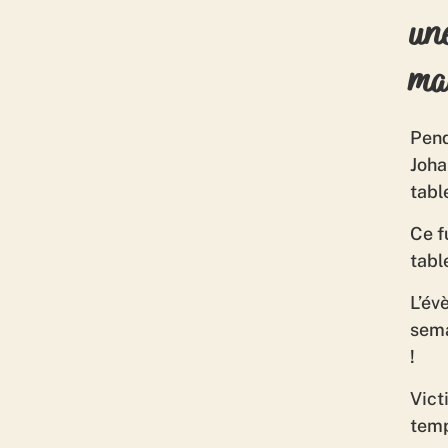
un
ma
Pend
Joha
table
Ce f
tabl
L’év
sema
!
Vict
temp