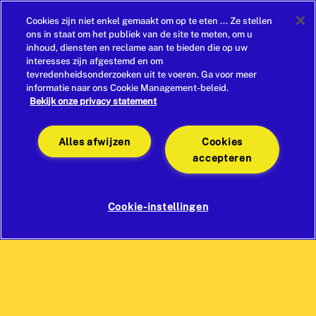
Cookies zijn niet enkel gemaakt om op te eten ... Ze stellen
ons in staat om het publiek van de site te meten, om u
inhoud, diensten en reclame aan te bieden die op uw
interesses zijn afgestemd en om
tevredenheidsonderzoeken uit te voeren. Ga voor meer
informatie naar ons Cookie Management-beleid.
Bekijk onze privacy statement
Alles afwijzen
Cookies
accepteren
Cookie-instellingen
Chocolade met Pure Cacaoboter