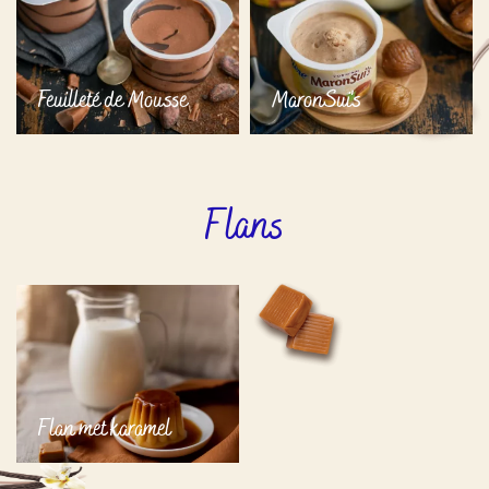
Feuilleté de Mousse
MaronSui's
Flans
Flan met karamel