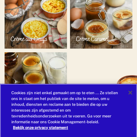
Crème aux Oeufs
Crème Caramel
Crème Brûlée
Cookies zijn niet enkel gemaakt om op te eten ... Ze stellen
ons in staat om het publiek van de site te meten, om u
inhoud, diensten en reclame aan te bieden die op uw
interesses zijn afgestemd en om
tevredenheidsonderzoeken uit te voeren. Ga voor meer
informatie naar ons Cookie Management-beleid.
Liégeois
Bekijk onze privacy statement